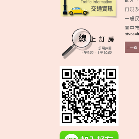
再現
一般
臺中
ptype=i
上一頁