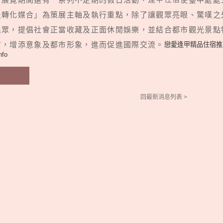
及轉化媒合」為策展主軸及執行重點，除了讓觀眾亮眼、驚嘆之
民眾，提倡社會正當收藏及正面休閒娛樂，並結合都市觀光景點
市，增添意象及都市形象，進而促進國際交流。
戀愛逢甲精品住宿推薦，http
nfo
回最新消息列表 >