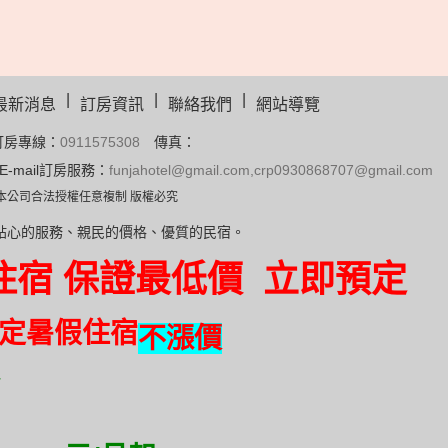
|
|
|
最新消息
訂房資訊
聯絡我們
網站導覽
訂房專線：
0911575308
傳真：
E-mail訂房服務：
funjahotel@gmail.com,crp0930868707@gmail.com
權未經本公司合法授權任意複制 版權必究
貼心的服務、親民的價格、優質的民宿。
住宿 保證最低價 立即預定
定暑假住宿
不漲價