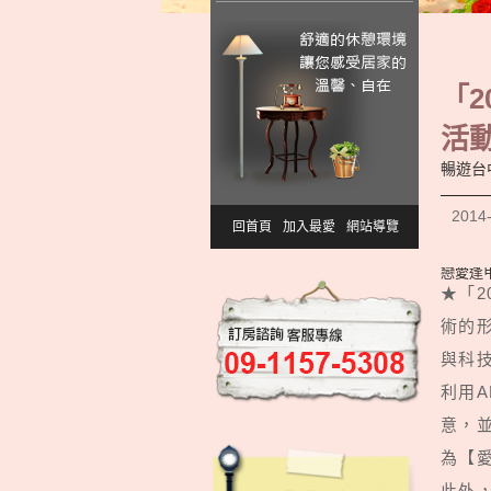
「2
活
暢遊台
2014
回首頁
加入最愛
網站導覽
戀愛逢
★「2
術的
與科
利用
意，
為【
此外