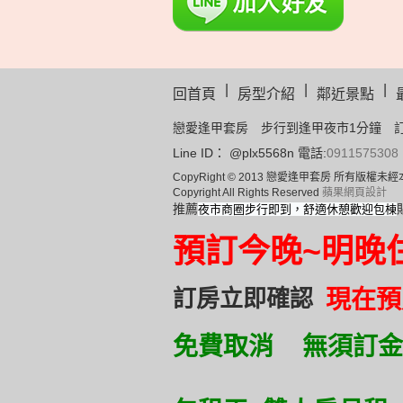
|
|
|
回首頁
房型介紹
鄰近景點
戀愛逢甲套房 步行到逢甲夜市1分鐘 
Line ID： @plx5568n 電話:
0911575308
CopyRight © 2013 戀愛逢甲套房 所有版
Copyright All Rights Reserved
蘋果網頁設計
推薦
夜市商圈步行即到，舒適休憩歡迎包棟
預訂
今晚~明晚
訂房立即確認
現在預
免費取消 無須訂金