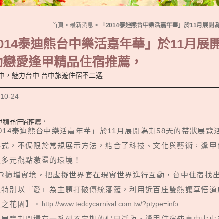
首頁
>
最新消息
>
「2014泰迪熊台中樂活嘉年華」於11月展
014泰迪熊台中樂活嘉年華」於11月展
動戀愛逢甲精品住宿推薦，
中，魅力台中 台中旅遊住宿不二選
-10-24
甲精品住宿推薦，
014泰迪熊台中樂活嘉年華」於11月展開為期58天的帶狀展
形式，不侷限於常規展示方法，結合了科技、文化與藝術，
逢甲
技多元觀點激盪的環境！
AR擴增實境，把虛擬世界套在現實世界進行互動，
台中住宿
找
並特別以『愛』為主題打破傳統藩籬，利用近百座雙熊讓草悟道
http://www.teddycarnival.com.tw/?ptype=info
愛之花園】。
逢甲住宿
，展覽期間還有一系列不定期的假日活動，
使臺中處處