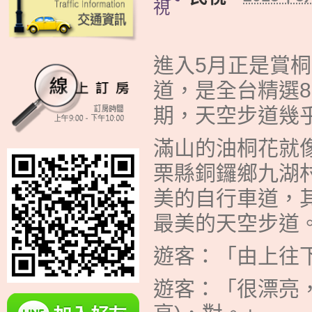
進入5月正是賞
道，是全台精選
期，天空步道幾
滿山的油桐花就
栗縣銅鑼鄉九湖
美的自行車道，
最美的天空步道
遊客：「由上往下
遊客：「很漂亮