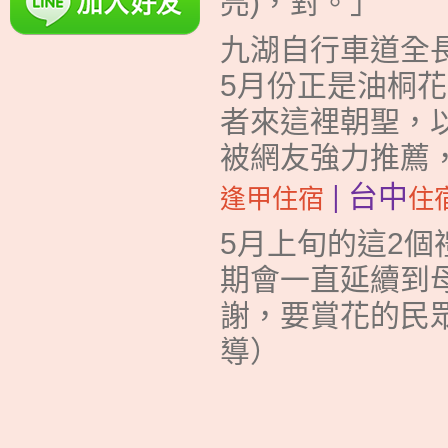
亮)，對。」
九湖自行車道全
5月份正是油桐
者來這裡朝聖，
被網友強力推薦
| 台中
逢甲住宿
住
5月上旬的這2
期會一直延續到
謝，要賞花的民
導）