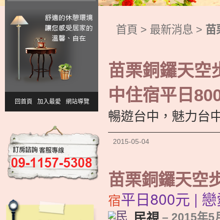
首頁
>
最新消息
>
苗
苗栗銅鑼天空步
中住宿平日800
回首頁
加入最愛
網站導覽
暢遊台中，魅力台中
2015-05-04
苗栗銅鑼天空步
平日800元 | 
宿
民視
–
2015年5