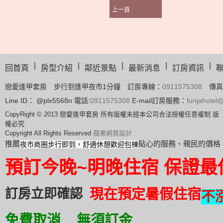
上一頁
|
|
|
|
|
回首頁
房型介紹
鄰近景點
最新消息
訂房資訊
戀愛逢甲套房 步行到逢甲夜市1分鐘 訂房專線：
0911575308
傳真
Line ID： @plx5568n 電話:
0911575308
E-mail訂房服務：
funjahote
CopyRight © 2013 戀愛逢甲套房 所有版權未經本公司合法授權任意複制 版
權必究
Copyright All Rights Reserved
蘋果網頁設計
推薦
貼心的服務、親民的價格
夜市商圈步行即到，舒適休憩歡迎包棟
預訂
今晚~明晚住宿 保證最
訂房立即確認
現在預定暑假住宿
不
免費取消 無須訂金