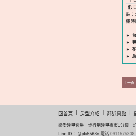
假
註：
運時
► 
► 
► 
► 
上一頁
|
|
|
回首頁
房型介紹
鄰近景點
戀愛逢甲套房 步行到逢甲夜市1分鐘 
Line ID： @plx5568n 電話:
0911575308