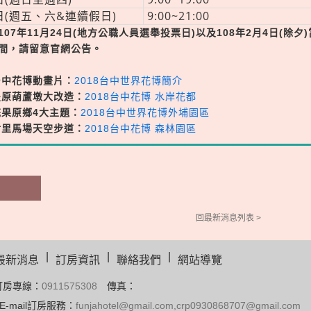
日(週五、六&連續假日)
9:00~21:00
107年11月24日(地方公職人員選舉投票日)以及108年2月4日(
間，請留意官網公告。
台中花博動畫片：
2018台中世界花博簡介
豐原葫蘆墩大改造：
2018台中花博 水岸花都
花果原鄉4大主題：
2018台中世界花博外埔園區
后里馬場天空步道：
2018台中花博 森林園區
回最新消息列表 >
|
|
|
最新消息
訂房資訊
聯絡我們
網站導覽
訂房專線：
0911575308
傳真：
E-mail訂房服務：
funjahotel@gmail.com,crp0930868707@gmail.com