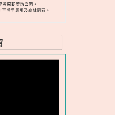
至豐原葫蘆墩公園。
走至后里馬場及森林園區。
紹