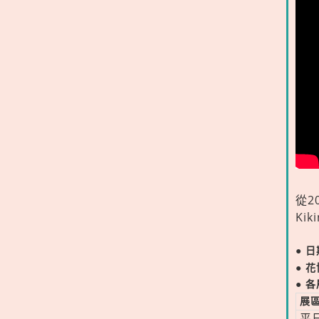
從2
Ki
● 
● 
● 
展
平