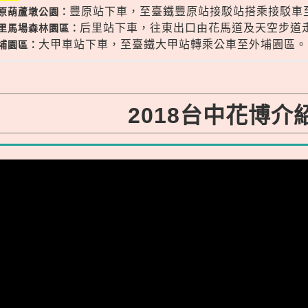
豐原站下車，至臺鐵豐原站接駁站搭乘接駁車
豐原葫蘆墩公園：
后里站下車，往東出口由花馬道及天空步道
后里馬場森林園區：
大甲車站下車，至臺鐵大甲站轉乘公車至外埔園區。
外埔園區：
2018台中花博介