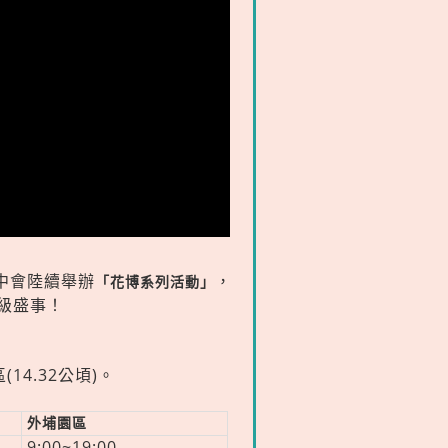
台中會陸續舉辦
，
「花博系列活動」
際級盛事！
(14.32公頃)。
外埔園區
9:00~19:00