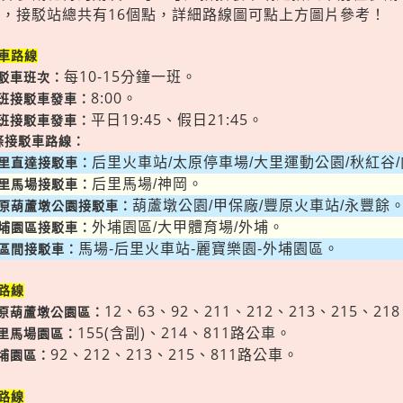
，​​​​​接駁站總共有16個點，詳細路線圖可點上方圖片參考！
車路線
每10-15分鐘一班。
接駁車班次：
8:00。
首班接駁車發車：
平日19:45、假日21:45。
末班接駁車發車：
5條接駁車路線：
后里火車站/太原停車場/大里運動公園/秋紅谷
里直達接駁車：
后里馬場/神岡。
里馬場接駁車：
葫蘆墩公園/甲保廠/豐原火車站/永豐餘
原葫蘆墩公園接駁車：
外埔園區/大甲體育場/外埔。
埔園區接駁車：
馬場-后里火車站-麗寶樂園-外埔園區。
區間接駁車：
路線
12、63、92、211、212、213、215、21
豐原葫蘆墩公園區：
155(含副)、214、811路公車。
后里馬場園區：
92、212、213、215、811路公車。
外埔園區：
路線