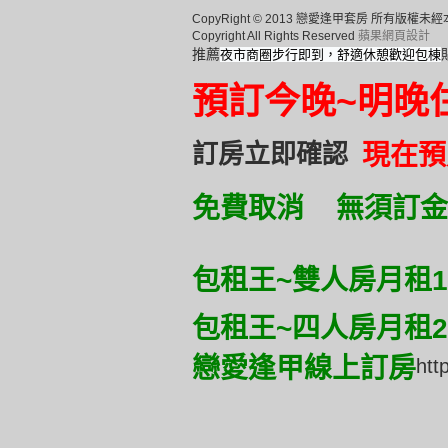
CopyRight © 2013 戀愛逢甲套房 所有版
Copyright All Rights Reserved
蘋果網頁設計
推薦
夜市商圈步行即到，舒適休憩歡迎包棟
預訂
今晚~明晚
訂房立即確認
現在預
免費取消 無須訂金
包租王~雙人房月租10
包租王~四人房月租23
戀愛逢甲線上訂房
htt