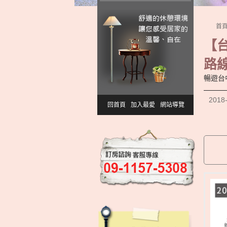
首
【
路
暢遊台
2018
回首頁
加入最愛
網站導覽