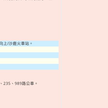
/向上/沙鹿火車站。
。
8、235、989路公車。