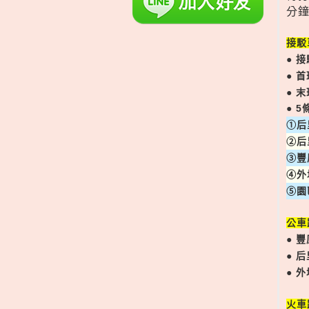
分鐘
接駁
● 
● 
● 
● 
➀后
➁后
➂豐
➃外
➄園
公車
● 
● 
● 
火車