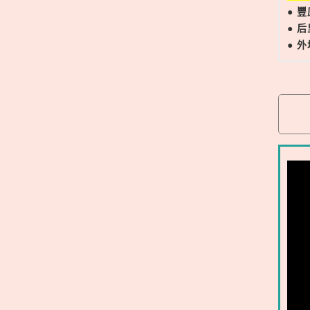
● 
● 
● 