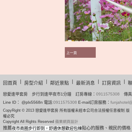
上一頁
|
|
|
|
|
回首頁
房型介紹
鄰近景點
最新消息
訂房資訊
戀愛逢甲套房 步行到逢甲夜市1分鐘 訂房專線：
0911575308
傳真
Line ID： @plx5568n 電話:
0911575308
E-mail訂房服務：
funjahote
CopyRight © 2013 戀愛逢甲套房 所有版權未經本公司合法授權任意複制 版
權必究
Copyright All Rights Reserved
蘋果網頁設計
推薦
貼心的服務、親民的價格
夜市商圈步行即到，舒適休憩歡迎包棟