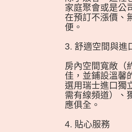
家庭聚會或是公
在預訂不漲價、
便。
3. 舒適空間與進
房內空間寬敞（約
佳，並鋪設溫馨
選用瑞士進口獨立
需有線頻道）、獨
應俱全。
4. 貼心服務