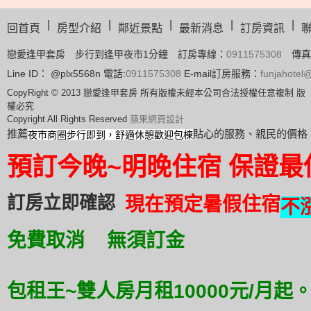
|
|
|
|
|
回首頁
房型介紹
鄰近景點
最新消息
訂房資訊
戀愛逢甲套房 步行到逢甲夜市1分鐘 訂房專線：
0911575308
傳真
Line ID： @plx5568n 電話:
0911575308
E-mail訂房服務：
funjahote
CopyRight © 2013 戀愛逢甲套房 所有版權未經本公司合法授權任意複制 版
權必究
Copyright All Rights Reserved
蘋果網頁設計
推薦
貼心的服務、親民的價格
夜市商圈步行即到，舒適休憩歡迎包棟
預訂
今晚~明晚住宿 保證最
訂房立即確認
現在預定暑假住宿
不
免費取消 無須訂金
包租王~雙人房月租10000元/月起